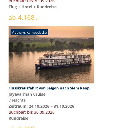
Buchbar: bis 30.09.2026
Flug + Hotel + Rundreise
ab
4.168
Vietnam
,
Kambodscha
Flusskreuzfahrt von Saigon nach Siem Reap
Jayavarman Cruise
7 Nächte
Zeitraum: 24.10.2026 – 31.10.2026
Buchbar: bis 30.09.2026
Rundreise