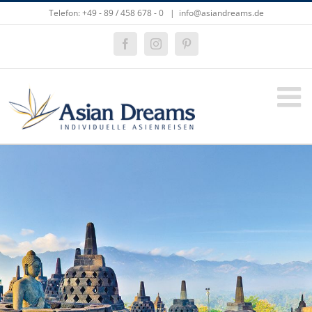
Zum
Telefon: +49 - 89 / 458 678 - 0
|
info@asiandreams.de
Inhalt
springen
Facebook
Instagram
Pinterest