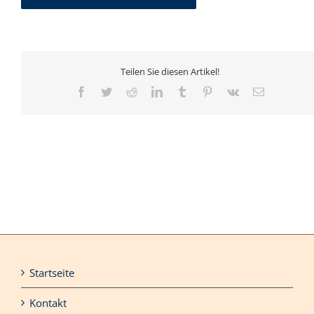
Teilen Sie diesen Artikel!
Facebook
Twitter
Reddit
LinkedIn
Tumblr
Pinterest
Vk
E-
Mail
Startseite
Kontakt