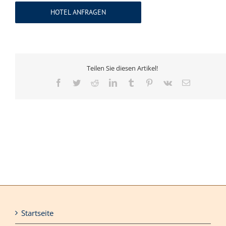
HOTEL ANFRAGEN
Teilen Sie diesen Artikel!
Facebook
Twitter
Reddit
LinkedIn
Tumblr
Pinterest
Vk
E-
Mail
Startseite