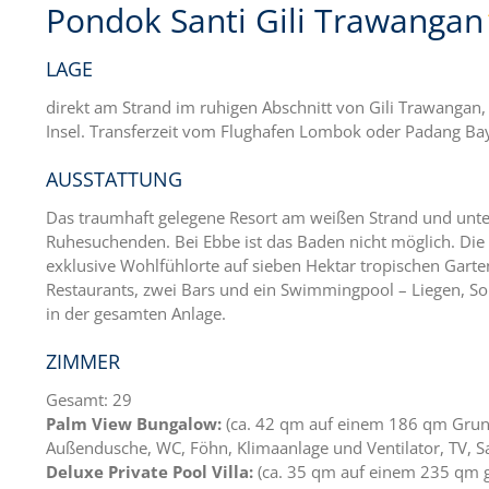
Pondok Santi Gili Trawangan
LAGE
direkt am Strand im ruhigen Abschnitt von Gili Trawangan,
Insel. Transferzeit vom Flughafen Lombok oder Padang Bay
AUSSTATTUNG
Das traumhaft gelegene Resort am weißen Strand und unter 
Ruhesuchenden. Bei Ebbe ist das Baden nicht möglich. Die
exklusive Wohlfühlorte auf sieben Hektar tropischen Garte
Restaurants, zwei Bars und ein Swimmingpool – Liegen, S
in der gesamten Anlage.
ZIMMER
Gesamt: 29
Palm View Bungalow:
(ca. 42 qm auf einem 186 qm Grund
Außendusche, WC, Föhn, Klimaanlage und Ventilator, TV, Saf
Deluxe Private Pool Villa:
(ca. 35 qm auf einem 235 qm g