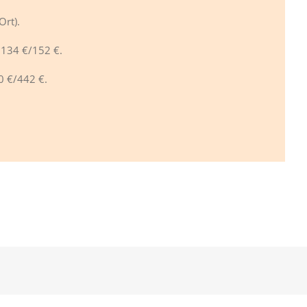
rt).
 134 €/152 €.
0 €/442 €.