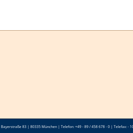
ayerstraße 83 | 80335 München | Telefon: +49 - 89 / 458 678 - 0 | Telefax: - 