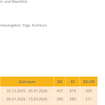
ol- und Meerblick.
nessangebot, Yoga, Kochkurs
Zeitraum
DZ
EZ
DZ+ZB
22.12.2025 - 05.01.2026
437
874
309
06.01.2026 - 15.03.2026
290
580
211