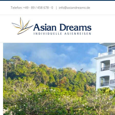
Zum
Telefon: +49 - 89 / 458 678 - 0
|
info@asiandreams.de
Inhalt
springen
Zeige
grösseres
Bild