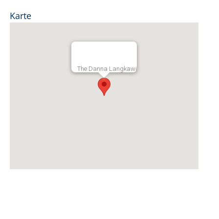
Karte
The Danna Langkawi