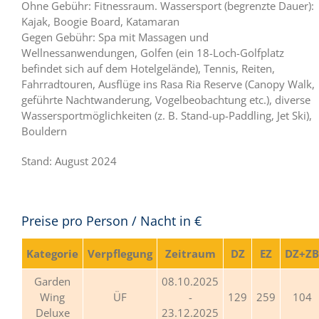
Ohne Gebühr: Fitnessraum. Wassersport (begrenzte Dauer):
Kajak, Boogie Board, Katamaran
Gegen Gebühr: Spa mit Massagen und
Wellnessanwendungen, Golfen (ein 18-Loch-Golfplatz
befindet sich auf dem Hotelgelände), Tennis, Reiten,
Fahrradtouren, Ausflüge ins Rasa Ria Reserve (Canopy Walk,
geführte Nachtwanderung, Vogelbeobachtung etc.), diverse
Wassersportmöglichkeiten (z. B. Stand-up-Paddling, Jet Ski),
Bouldern
Stand: August 2024
Preise pro Person / Nacht in €
Kategorie
Verpflegung
Zeitraum
DZ
EZ
DZ+ZB
Garden
08.10.2025
Wing
ÜF
-
129
259
104
Deluxe
23.12.2025