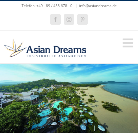
Zum
Telefon: +49 - 89 / 458 678 - 0
|
info@asiandreams.de
Inhalt
springen
Facebook
Instagram
Pinterest
Zeige
grösseres
Bild