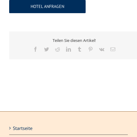
HOTEL ANFRAGEN
Teilen Sie diesen Artikel!
Facebook
Twitter
Reddit
LinkedIn
Tumblr
Pinterest
Vk
E-
Mail
Startseite