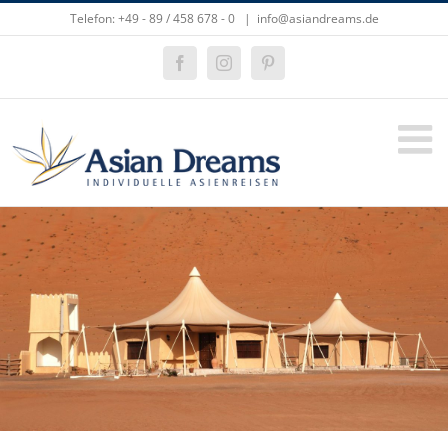
Zum
Telefon: +49 - 89 / 458 678 - 0
|
info@asiandreams.de
Inhalt
springen
Facebook
Instagram
Pinterest
Zeige
grösseres
Bild