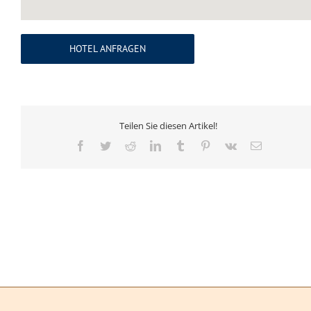
HOTEL ANFRAGEN
Teilen Sie diesen Artikel!
Facebook
Twitter
Reddit
LinkedIn
Tumblr
Pinterest
Vk
E-
Mail