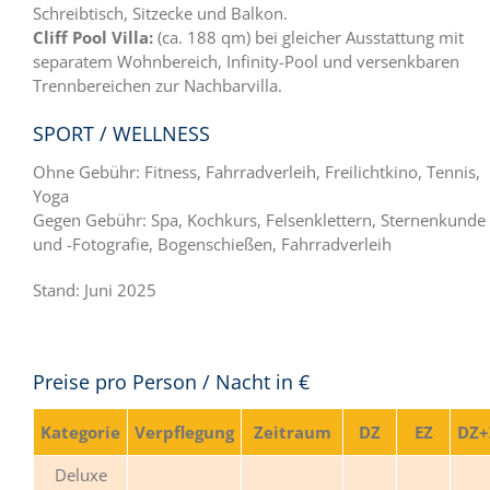
Schreibtisch, Sitzecke und Balkon.
Cliff Pool Villa:
(ca. 188 qm) bei gleicher Ausstattung mit
separatem Wohnbereich, Infinity-Pool und versenkbaren
Trennbereichen zur Nachbarvilla.
SPORT / WELLNESS
Ohne Gebühr: Fitness, Fahrradverleih, Freilichtkino, Tennis,
Yoga
Gegen Gebühr: Spa, Kochkurs, Felsenklettern, Sternenkunde
und -Fotografie, Bogenschießen, Fahrradverleih
Stand: Juni 2025
Preise pro Person / Nacht in €
Kategorie
Verpflegung
Zeitraum
DZ
EZ
DZ+
Deluxe