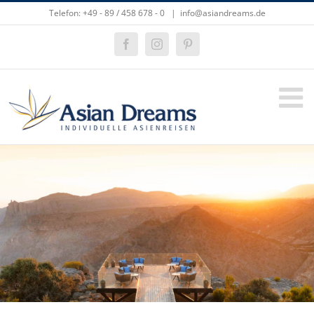
Zum
Telefon: +49 - 89 / 458 678 - 0
|
info@asiandreams.de
Inhalt
springen
Facebook
Instagram
Pinterest
Zeige
grösseres
Bild