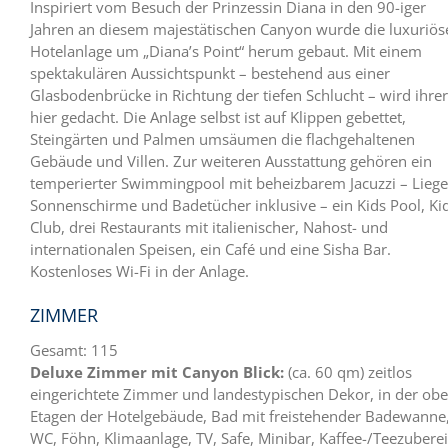
Inspiriert vom Besuch der Prinzessin Diana in den 90-iger
Jahren an diesem majestätischen Canyon wurde die luxuriös
Hotelanlage um „Diana’s Point“ herum gebaut. Mit einem
spektakulären Aussichtspunkt – bestehend aus einer
Glasbodenbrücke in Richtung der tiefen Schlucht – wird ihrer
hier gedacht. Die Anlage selbst ist auf Klippen gebettet,
Steingärten und Palmen umsäumen die flachgehaltenen
Gebäude und Villen. Zur weiteren Ausstattung gehören ein
temperierter Swimmingpool mit beheizbarem Jacuzzi – Liege
Sonnenschirme und Badetücher inklusive – ein Kids Pool, Ki
Club, drei Restaurants mit italienischer, Nahost- und
internationalen Speisen, ein Café und eine Sisha Bar.
Kostenloses Wi-Fi in der Anlage.
ZIMMER
Gesamt: 115
Deluxe Zimmer mit Canyon Blick:
(ca. 60 qm) zeitlos
eingerichtete Zimmer und landestypischen Dekor, in der ob
Etagen der Hotelgebäude, Bad mit freistehender Badewanne
WC, Föhn, Klimaanlage, TV, Safe, Minibar, Kaffee-/Teezuberei