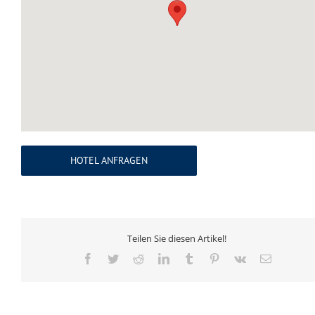
HOTEL ANFRAGEN
Teilen Sie diesen Artikel!
Facebook
Twitter
Reddit
LinkedIn
Tumblr
Pinterest
Vk
E-
Mail