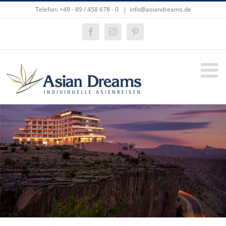
Zum
Telefon: +49 - 89 / 458 678 - 0
|
info@asiandreams.de
Inhalt
springen
Facebook
Instagram
Pinterest
Zeige
grösseres
Bild