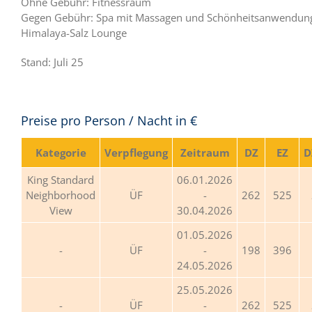
Ohne Gebühr: Fitnessraum
Gegen Gebühr: Spa mit Massagen und Schönheitsanwendun
Himalaya-Salz Lounge
Stand: Juli 25
Preise pro Person / Nacht in €
Kategorie
Verpflegung
Zeitraum
DZ
EZ
D
King Standard
06.01.2026
Neighborhood
ÜF
-
262
525
View
30.04.2026
01.05.2026
ÜF
-
198
396
24.05.2026
25.05.2026
ÜF
-
262
525