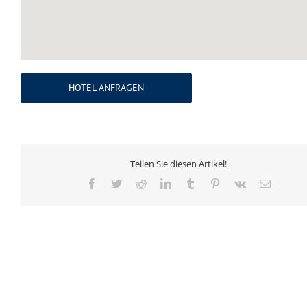
HOTEL ANFRAGEN
Teilen Sie diesen Artikel!
Facebook
Twitter
Reddit
LinkedIn
Tumblr
Pinterest
Vk
E-
Mail