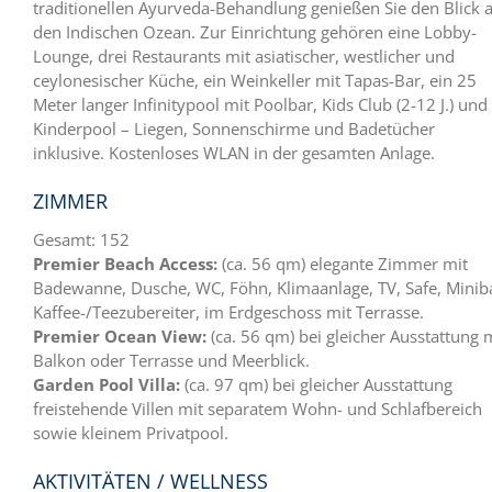
traditionellen Ayurveda-Behandlung genießen Sie den Blick 
den Indischen Ozean. Zur Einrichtung gehören eine Lobby-
Lounge, drei Restaurants mit asiatischer, westlicher und
ceylonesischer Küche, ein Weinkeller mit Tapas-Bar, ein 25
Meter langer Infinitypool mit Poolbar, Kids Club (2-12 J.) und
Kinderpool – Liegen, Sonnenschirme und Badetücher
inklusive. Kostenloses WLAN in der gesamten Anlage.
ZIMMER
Gesamt: 152
Premier Beach Access:
(ca. 56 qm) elegante Zimmer mit
Badewanne, Dusche, WC, Föhn, Klimaanlage, TV, Safe, Minib
Kaffee-/Teezubereiter, im Erdgeschoss mit Terrasse.
Premier Ocean View:
(ca. 56 qm) bei gleicher Ausstattung 
Balkon oder Terrasse und Meerblick.
Garden Pool Villa:
(ca. 97 qm) bei gleicher Ausstattung
freistehende Villen mit separatem Wohn- und Schlafbereich
sowie kleinem Privatpool.
AKTIVITÄTEN / WELLNESS