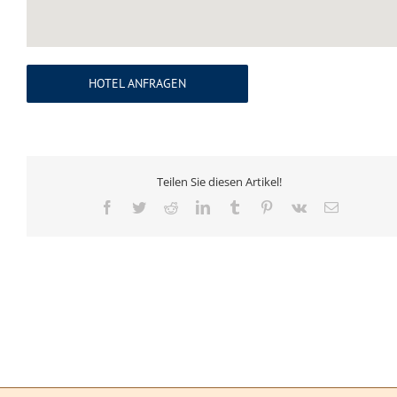
HOTEL ANFRAGEN
Teilen Sie diesen Artikel!
Facebook
Twitter
Reddit
LinkedIn
Tumblr
Pinterest
Vk
E-
Mail