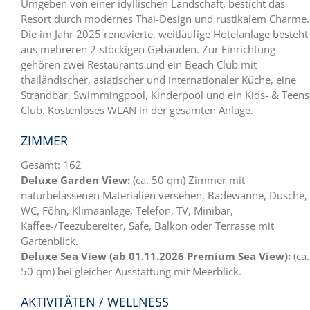
Umgeben von einer idyllischen Landschaft, besticht das
Resort durch modernes Thai-Design
und
rustikalem Charme
.
Die
im Jahr 2025
reno
vierte,
weitläufige Hotelanlage besteht
aus mehreren 2-stöckigen Gebäuden. Zur Einrichtung
gehören
zwei
Restaurants und ein Beach Club mit
thailändischer, asiatischer und internationaler Küche,
eine
Strandbar
,
Swimmingpool, Kinderpool und ein Kid
s-
&
Teens
Cl
ub
. Kostenloses WLAN in der gesamten Anlage.
ZIMMER
Gesamt: 162
Deluxe Garden View:
(ca.
50
qm)
Zimmer mit
nat
u
r
belassenen
Materialien
versehen
,
Bad
ewanne,
Dusche,
WC, Föhn
,
Klimaanlage, Telefon, TV,
Minibar,
Kaffee-/
Teezubereiter
, Safe
,
Balkon oder
Terrasse
mit
Gartenblick.
Deluxe
Sea
View (ab 01.11.2026 Premium Sea View)
:
(ca.
50
qm)
bei gleicher
Ausstattung
mit
Meerblick.
AKTIVITÄTEN / WELLNESS