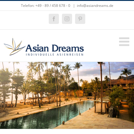
Zum
Telefon: +49 - 89 / 458 678 - 0
|
info@asiandreams.de
Inhalt
springen
Facebook
Instagram
Pinterest
Zeige
grösseres
Bild