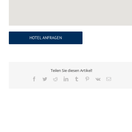
HOTEL ANFRAGEN
Teilen Sie diesen Artikel!
Facebook
Twitter
Reddit
LinkedIn
Tumblr
Pinterest
Vk
E-
Mail