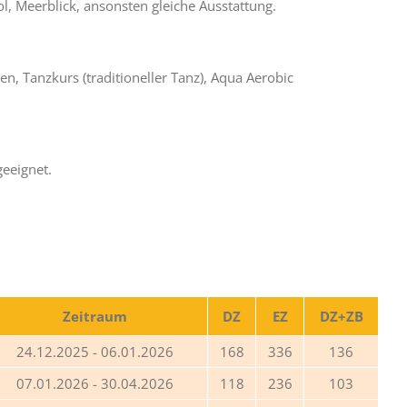
, Meerblick, ansonsten gleiche Ausstattung.
n, Tanzkurs (traditioneller Tanz), Aqua Aerobic
geeignet.
Zeitraum
DZ
EZ
DZ+ZB
24.12.2025 - 06.01.2026
168
336
136
07.01.2026 - 30.04.2026
118
236
103