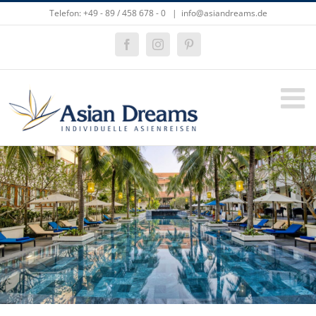
Zum
Telefon: +49 - 89 / 458 678 - 0
|
info@asiandreams.de
Inhalt
springen
Facebook
Instagram
Pinterest
Zeige
grösseres
Bild