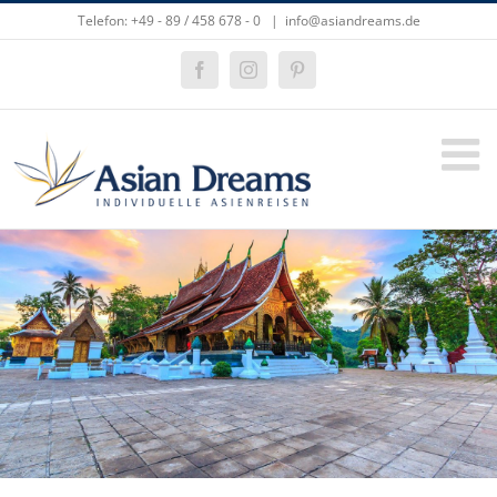
Zum
Telefon: +49 - 89 / 458 678 - 0
|
info@asiandreams.de
Inhalt
springen
Facebook
Instagram
Pinterest
Zeige
grösseres
Bild