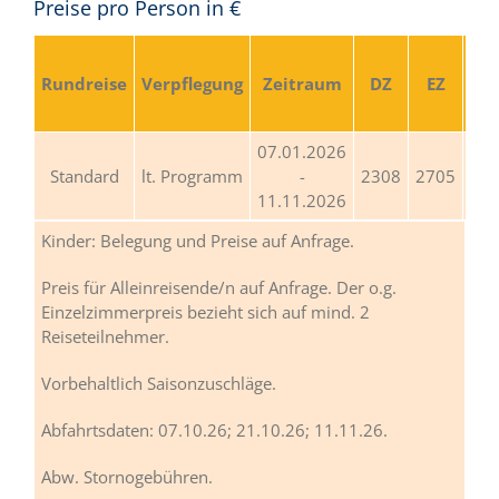
Preise pro Person in €
D
Rundreise
Verpflegung
Zeitraum
DZ
EZ
ab 
Per
07.01.2026
Standard
lt. Programm
-
2308
2705
11.11.2026
Kinder: Belegung und Preise auf Anfrage.
Preis für Alleinreisende/n auf Anfrage. Der o.g.
Einzelzimmerpreis bezieht sich auf mind. 2
Reiseteilnehmer.
Vorbehaltlich Saisonzuschläge.
Abfahrtsdaten: 07.10.26; 21.10.26; 11.11.26.
Abw. Stornogebühren.