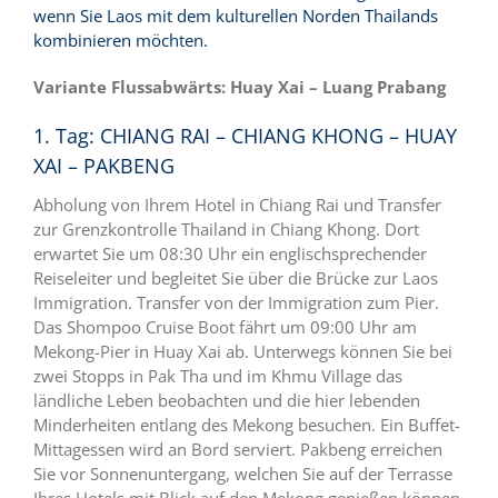
wenn Sie Laos mit dem kulturellen Norden Thailands
kombinieren möchten.
Variante Flussabwärts: Huay Xai – Luang Prabang
1. Tag: CHIANG RAI – CHIANG KHONG – HUAY
XAI – PAKBENG
Abholung von Ihrem Hotel in Chiang Rai und Transfer
zur Grenzkontrolle Thailand in Chiang Khong. Dort
erwartet Sie um 08:30 Uhr ein englischsprechender
Reiseleiter und begleitet Sie über die Brücke zur Laos
Immigration. Transfer von der Immigration zum Pier.
Das Shompoo Cruise Boot fährt um 09:00 Uhr am
Mekong-Pier in Huay Xai ab. Unterwegs können Sie bei
zwei Stopps in Pak Tha und im Khmu Village das
ländliche Leben beobachten und die hier lebenden
Minderheiten entlang des Mekong besuchen. Ein Buffet-
Mittagessen wird an Bord serviert. Pakbeng erreichen
Sie vor Sonnenuntergang, welchen Sie auf der Terrasse
Ihres Hotels mit Blick auf den Mekong genießen können.