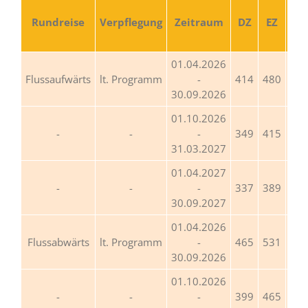
D
Rundreise
Verpflegung
Zeitraum
DZ
EZ
ab 
Per
01.04.2026
Flussaufwärts
lt. Programm
-
414
480
39
30.09.2026
01.10.2026
-
349
415
33
31.03.2027
01.04.2027
-
337
389
32
30.09.2027
01.04.2026
Flussabwärts
lt. Programm
-
465
531
44
30.09.2026
01.10.2026
-
399
465
38