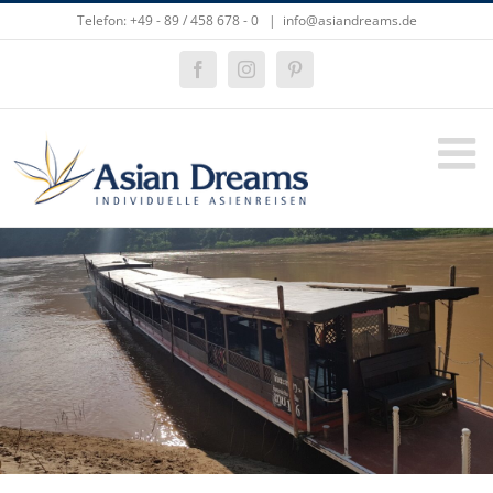
Zum
Telefon: +49 - 89 / 458 678 - 0
|
info@asiandreams.de
Inhalt
springen
Facebook
Instagram
Pinterest
Zeige
grösseres
Bild