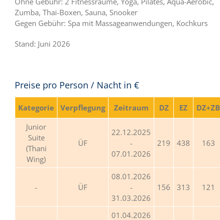
Ohne Gebühr: 2 Fitnessräume, Yoga, Pilates, Aqua-Aerobic,
Zumba, Thai-Boxen, Sauna, Snooker
Gegen Gebühr: Spa mit Massageanwendungen, Kochkurs
Stand: Juni 2026
Preise pro Person / Nacht in €
Kategorie
Verpflegung
Zeitraum
DZ
EZ
DZ+ZB
Junior
22.12.2025
Suite
ÜF
-
219
438
163
(Thani
07.01.2026
Wing)
08.01.2026
ÜF
-
156
313
121
31.03.2026
01.04.2026