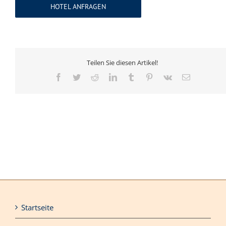
HOTEL ANFRAGEN
Teilen Sie diesen Artikel!
Facebook
Twitter
Reddit
LinkedIn
Tumblr
Pinterest
Vk
E-
Mail
Startseite