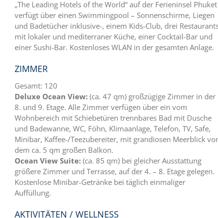
„The Leading Hotels of the World“ auf der Ferieninsel Phuket
verfügt über einen Swimmingpool – Sonnenschirme, Liegen
und Badetücher inklusive-, einem Kids-Club, drei Restaurant
mit lokaler und mediterraner Küche, einer Cocktail-Bar und
einer Sushi-Bar. Kostenloses WLAN in der gesamten Anlage.
ZIMMER
Gesamt: 120
Deluxe Ocean View:
(ca. 47 qm) großzügige Zimmer in der
8. und 9. Etage. Alle Zimmer verfügen über ein vom
Wohnbereich mit Schiebetüren trennbares Bad mit Dusche
und Badewanne, WC, Föhn, Klimaanlage, Telefon, TV, Safe,
Minibar, Kaffee-/Teezubereiter, mit grandiosen Meerblick vo
dem ca. 5 qm großen Balkon.
Ocean View Suite:
(ca. 85 qm) bei gleicher Ausstattung
größere Zimmer und Terrasse, auf der 4. – 8. Etage gelegen.
Kostenlose Minibar-Getränke bei täglich einmaliger
Auffüllung.
AKTIVITÄTEN / WELLNESS