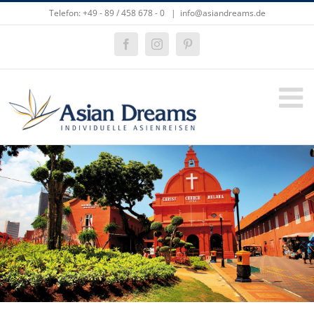
Zum
Telefon: +49 - 89 / 458 678 - 0
|
info@asiandreams.de
Inhalt
springen
Facebook
Instagram
Pinterest
Zeige
grösseres
Bild