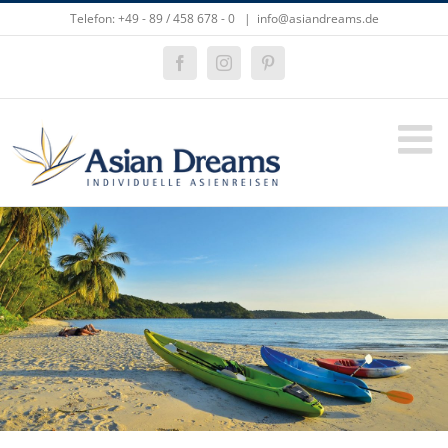
Zum
Telefon: +49 - 89 / 458 678 - 0
|
info@asiandreams.de
Inhalt
springen
Facebook
Instagram
Pinterest